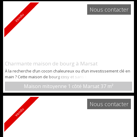
et motos. Pas d’eau ni d’électricité actuellement. Cette bâtisse ...
Nous contacter
Vendu
Charmante maison de bourg à Marsat
À la recherche d’un cocon chaleureux ou d’un investissement clé en
main ? Cette maison de bourg cosy et sans travaux est faite pour
vous. D’une surface de 51 m² au sol (37 m² Carrez), elle offre une
Maison mitoyenne 1 côté Marsat
37 m²
belle optimisation de l’espace : Rez-de-chaussée : entrée,
buanderie avec WC, cuisine ouverte sur salon,1er étage : une
chambre avec accès au balcon, une salle d’eau
Nous contacter
agréable,Mezzanine : esp...
Vendu