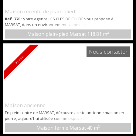
Maison récente de plain-pied
Ref. 770
: Votre agence LES CLÉS DE CHLOÉ vous propose à
MARSAT, dans un environnement calme et verdoyant, cette maison
de plain-pied de 119m², construite en 2022 offre des prestations
Maison plain-pied Marsat
118.81 m²
modernes et un confort de vie optimal. DESCRIPTION : - pièce de vie
de 47m², - 4 chambres, - 1 salle d'eau (possibilité d'installer une
baignoire), - 2 wc indépendants, - 1 garage attenant. SES ATOUTS : -
Nous contacter
chauffage...
Vendu
Maison ancienne
En plein centre de MARSAT, découvrez cette ancienne maison en
pierre, aujourd’hui utilisée comme espace de stockage, offrant un
emplacement pratique et central. Elle se compose d'un espace de
Maison ferme Marsat
40 m²
25m2 environ, d'un étage d'une superficie équivalente et d'une
cave en sous-sol. Idéal pour le stockage, le stationnement de vélos