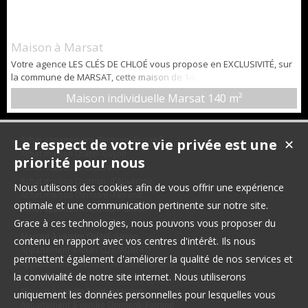
Maison à Marsat
Votre agence LES CLÉS DE CHLOÉ vous propose en EXCLUSIVITÉ, sur
la commune de MARSAT, cette maison de 140 m² habitables et 70m²,
Implantée sur un terrain de 1 000 m². DESCRIPTIF : - entrée avec
Maison individuelle Marsat
140 m²
placard, - un salon/salle à manger de 42m², bénéficiant de 2
expositions (Est et Sud) - une cuisine partiellement ouverte de 11m²,
- une chambre, - une salle de bains, - un WC avec lave-ma...
Le respect de votre vie privée est une
Achat appartement Clermont-Ferrand
✕
Achat maison Châtel-Guyon
priorité pour nous
Achat maison Le Cendre
Achat maison Cournon-d'Auvergne
Nous utilisons des cookies afin de vous offrir une expérience
Achat maison Clermont-Ferrand
optimale et une communication pertinente sur notre site.
Achat appartement Châtel-Guyon
Grace à ces technologies, nous pouvons vous proposer du
Maison à vendre Châtel-Guyon
contenu en rapport avec vos centres d'intérêt. Ils nous
Appartement à louer CLERMONT FD
permettent également d'améliorer la qualité de nos services et
Appartement à vendre Clermont-Ferrand
la convivialité de notre site internet. Nous utiliserons
Immobilier Pro à vendre Riom
Maison à vendre Saint-Beauzire
uniquement les données personnelles pour lesquelles vous
Appartement à vendre Clermont-Ferrand