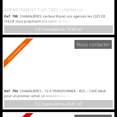
APPARTEMENT T4/5 TRÈS LUMINEUX
Ref. 798
: CHAMALIÈRES, secteur Royat, vos agences les CLÉS DE
CHLOÉ vous proposent à la vente ce beau T4 traversant d'environ
80m2 situé au 2eme étage surélevé avec ascenseur dans une
T4 Chamalières
79.43 m²
résidence sécurisée avec gardien proche du casino de ROYAT.
L'ENVIRONNEMENT : Nichée dans un secteur résidentiel à deux pas
du Parc Bargoin, cette propriété très bien entretenue est proche
Nous contacter
Sous compromis
des commodités et des tran...
Ref. 794
: CHAMALIÈRES – T2 À TRANSFORMER – RDC – CAVE Idéal
pour un premier achat, un investisseur ou une profession libérale,
découvrez ce T2 situé en rez-de-chaussée d’une résidence calme
T2 Chamalières
43.81 m²
et parfaitement entretenue, en plein cœur de Chamalières.
Actuellement aménagé en cabinet médical (sans cuisine ni salle
d’eau), ce bien offre un fort potentiel de transformation en