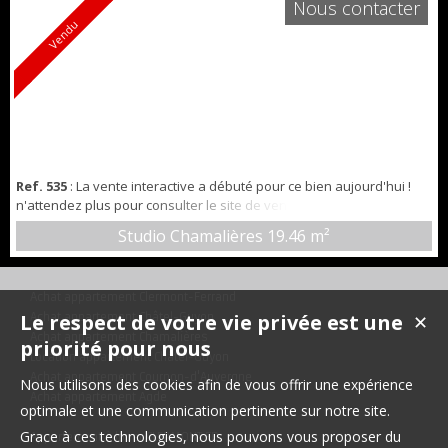
Nous contacter
habitation. Composition : E...
Vendu
Ref. 535
: La vente interactive a débuté pour ce bien aujourd'hui !
n'attendez plus pour consulter le site de vente interactive SQARIMO
=> Studio idéalement situé sur la commune de Chamalières. Dans
Studio Chamalières
19.46 m²
un quartier prisé et calme, il offre de nombreux atouts pour un
premier achat ou un investissement locatif. L'appartement se
compose d'une belle pièce de vie lumineuse avec une coin cuisine...
Achat appartement Clermont-Ferrand
Le respect de votre vie privée est une
Achat appartement Châtel-Guyon
✕
Achat appartement Chamalières
priorité pour nous
Location appartement Châtel-Guyon
Achat appartement Cournon-d'Auvergne
Nous utilisons des cookies afin de vous offrir une expérience
Achat appartement Agde
optimale et une communication pertinente sur notre site.
Grace à ces technologies, nous pouvons vous proposer du
Appartement à louer CLERMONT FD