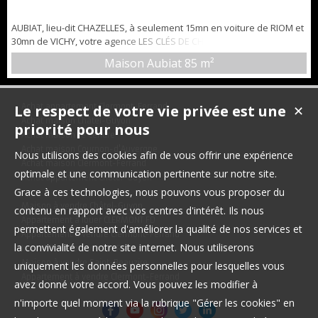
AUBIAT, lieu-dit CHAZELLES, à seulement 15mn en voiture de RIOM et
30mn de VICHY, votre agence LES CLÉS DE CHLOÉ vous propose
cette maison en pierre de 1964 à FORT POTENTIEL, sur un terrain
Maison Aubiat
85 m²
d'environ 571m2 avec cour, dépendance et jardin. Idéale pour des
acquéreurs à la recherche d'un projet de rénovation et de
personnalisation. Une opportunité à ne pas manquer !! De PLAIN-
Le respect de votre vie privée est une
Achat appartement Clermont-Ferrand
PIED et d'un...
✕
Achat maison Châtel-Guyon
priorité pour nous
Achat maison Le Cendre
Achat maison Cournon-d'Auvergne
Nous utilisons des cookies afin de vous offrir une expérience
Achat maison Clermont-Ferrand
optimale et une communication pertinente sur notre site.
Achat appartement Châtel-Guyon
Grace à ces technologies, nous pouvons vous proposer du
Maison à vendre Châtel-Guyon
contenu en rapport avec vos centres d'intérêt. Ils nous
Appartement à louer CLERMONT FD
permettent également d'améliorer la qualité de nos services et
Appartement à vendre Clermont-Ferrand
la convivialité de notre site internet. Nous utiliserons
Immobilier Pro à vendre Riom
Maison à vendre Saint-Beauzire
uniquement les données personnelles pour lesquelles vous
Appartement à vendre Clermont-Ferrand
avez donné votre accord. Vous pouvez les modifier à
n'importe quel moment via la rubrique "Gérer les cookies" en