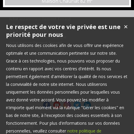
Maison Chauriat
82 m²
composée comme suit: - au RDC: une entrée, une cuisine aménagée
et un WC, puis quelques marches vous mènent vers le salon,
équipée d'un insert. - au 1er étage: vous trouverez deux grandes
Achat appartement Clermont-Ferrand
chambres d...
Le respect de votre vie privée est une
Achat maison Châtel-Guyon
✕
Achat maison Le Cendre
priorité pour nous
Achat maison Cournon-d'Auvergne
Achat maison Clermont-Ferrand
Nous utilisons des cookies afin de vous offrir une expérience
Achat appartement Châtel-Guyon
optimale et une communication pertinente sur notre site.
Grace à ces technologies, nous pouvons vous proposer du
Maison à vendre Châtel-Guyon
Appartement à louer CLERMONT FD
contenu en rapport avec vos centres d'intérêt. Ils nous
Appartement à vendre Clermont-Ferrand
permettent également d'améliorer la qualité de nos services et
Immobilier Pro à vendre Riom
la convivialité de notre site internet. Nous utiliserons
Maison à vendre Saint-Beauzire
Appartement à vendre Clermont-Ferrand
uniquement les données personnelles pour lesquelles vous
avez donné votre accord. Vous pouvez les modifier à
n'importe quel moment via la rubrique "Gérer les cookies" en
bas de notre site, à l'exception des cookies essentiels à son
Nos Honoraires
Mentions légales
fonctionnement. Pour plus d'informations sur vos données
Offre complète
personnelles, veuillez consulter
notre politique de
Plan du site