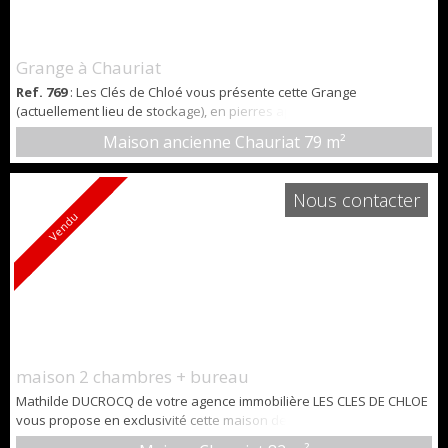
Grange à Chauriat
Ref. 769
: Les Clés de Chloé vous présente cette Grange
(actuellement lieu de stockage), en pierres apparentes, de 79 m2 au
sol environ, située à proximité du centre-ville de la commune de
Maison ancienne Chauriat
79 m²
Chauriat. Ce bien offre diverses possibilités d'aménagement. Une
petite cour sur l’avant permet le stationnement d’un véhicule,
ajoutant un vrai confort au quotidien. Située dans un village
Nous contacter
paisible, elle représe...
Vendu
maison 2 chambres + bureau
Mathilde DUCROCQ de votre agence immobilière LES CLES DE CHLOE
vous propose en exclusivité cette maison de bourg de 83 m² située
sur la commune de CHAURIAT, à 10 mn de Cournon. La maison est