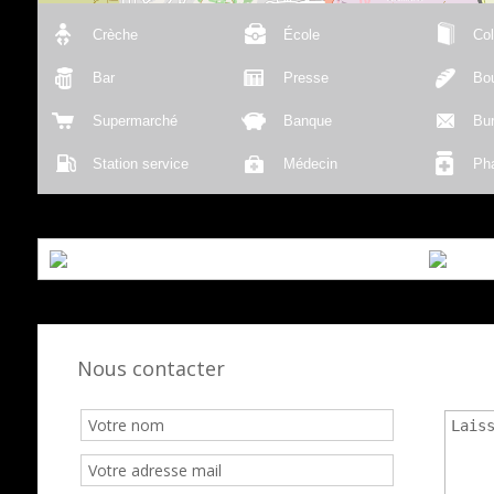
Crèche
École
Col
Bar
Presse
Bou
Supermarché
Banque
Bu
Station service
Médecin
Ph
Nous contacter