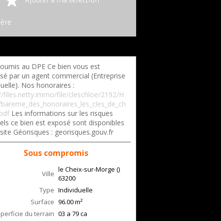
Ajouter à ma sélection
ière
oumis au DPE Ce bien vous est
sé par un agent commercial (Entreprise
duelle). Nos honoraires :
//files.netty.immo/file/cleschloe/2192/H
bareme_des_honoraires_les_cles_de_ch
pdf
Les informations sur les risques
els ce bien est exposé sont disponibles
 site Géorisques : georisques.gouv.fr
Sous compromis
le Cheix-sur-Morge ()
Ville
63200
Type
Individuelle
Surface
96.00
m²
perficie du terrain
03 a 79 ca