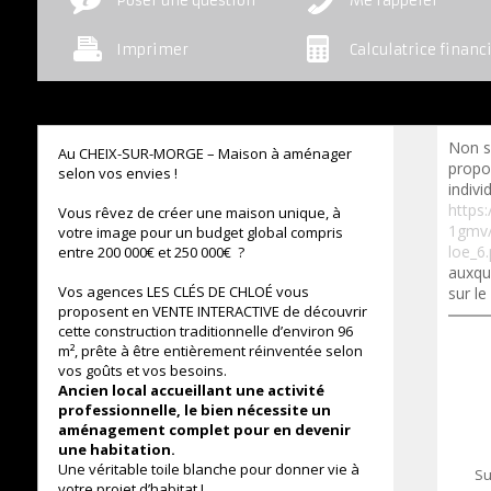
Poser une question
Me rappeler
Imprimer
Calculatrice financ
Non s
Au CHEIX-SUR-MORGE – Maison à aménager
propo
selon vos envies !
indivi
https:
Vous rêvez de créer une maison unique, à
1gmv/
votre image pour un budget global compris
loe_6.
entre 200 000€ et 250 000€ ?
auxqu
Vos agences LES CLÉS DE CHLOÉ vous
sur le
proposent en VENTE INTERACTIVE de découvrir
cette construction traditionnelle d’environ 96
m², prête à être entièrement réinventée selon
vos goûts et vos besoins.
Ancien local accueillant une activité
professionnelle, le bien nécessite un
aménagement complet pour en devenir
une habitation.
Une véritable toile blanche pour donner vie à
Su
votre projet d’habitat !