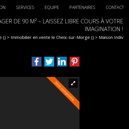
ION
SERVICES
EQUIPE
PARTENAIRES
CONTACT
ER DE 90 M² – LAISSEZ LIBRE COURS À VOTRE
IMAGINATION !
 ()
>
Immobilier en vente le Cheix-sur-Morge ()
>
Maison Individu
Sous compromis