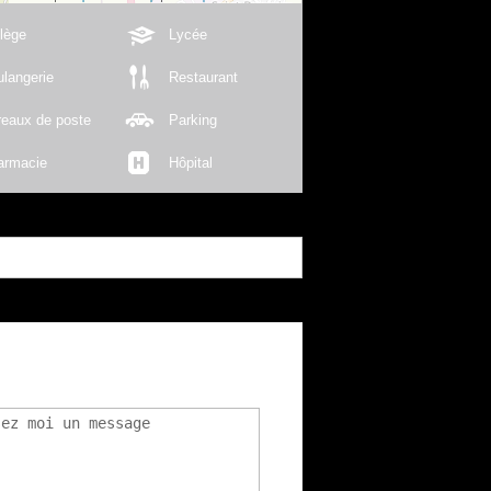
lège
Lycée
langerie
Restaurant
reaux de poste
Parking
armacie
Hôpital