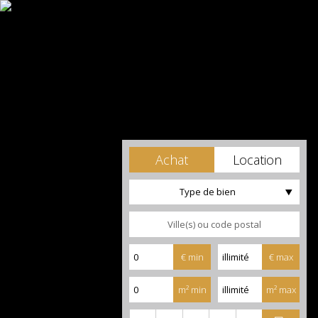
Achat
Location
Type de bien
€ min
€ max
m² min
m² max