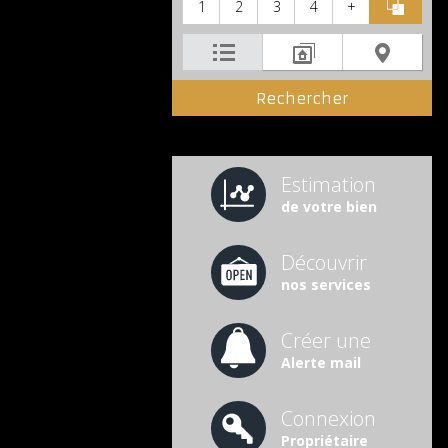
1
2
3
4
+
Estimation
de votre bien
Découvrir
nos services
Créer une
Alerte mail
Connexion
Propriétaire