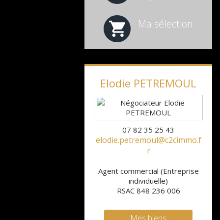
Ma sélection
Elodie
PETREMOUL
07 82 35 25 43
elodie.petremoul@c2cimmo.f
r
Agent commercial (Entreprise
individuelle)
RSAC 848 236 006
Mes biens