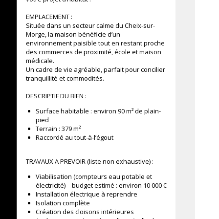
EMPLACEMENT :
Située dans un secteur calme du Cheix-sur-
Morge, la maison bénéficie d’un
environnement paisible tout en restant proche
des commerces de proximité, école et maison
médicale.
Un cadre de vie agréable, parfait pour concilier
tranquillité et commodités.
DESCRIPTIF DU BIEN :
Surface habitable : environ 90 m² de plain-
pied
Terrain : 379 m²
Raccordé au tout-à-l’égout
TRAVAUX A PREVOIR (liste non exhaustive) :
Viabilisation (compteurs eau potable et
électricité) – budget estimé : environ 10 000 €
Installation électrique à reprendre
Isolation complète
Création des cloisons intérieures