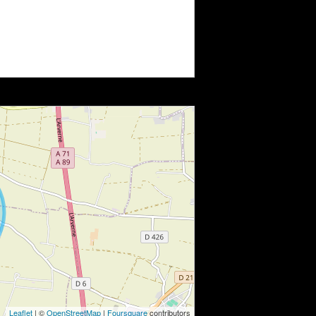
Leaflet
| ©
OpenStreetMap
|
Foursquare
contributors