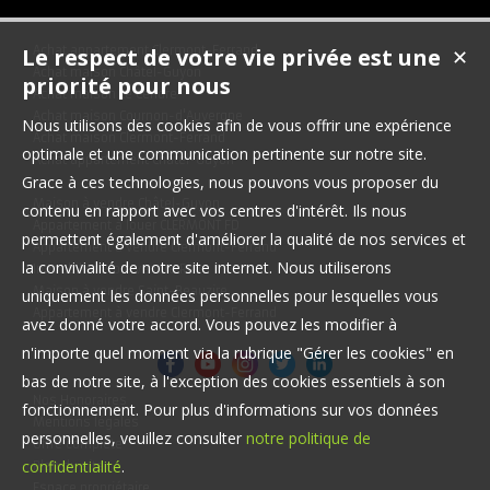
Le respect de votre vie privée est une
Achat appartement Clermont-Ferrand
✕
Achat maison Châtel-Guyon
priorité pour nous
Achat maison Le Cendre
Achat maison Cournon-d'Auvergne
Nous utilisons des cookies afin de vous offrir une expérience
Achat maison Clermont-Ferrand
optimale et une communication pertinente sur notre site.
Achat appartement Châtel-Guyon
Grace à ces technologies, nous pouvons vous proposer du
Maison à vendre Châtel-Guyon
contenu en rapport avec vos centres d'intérêt. Ils nous
Appartement à louer CLERMONT FD
permettent également d'améliorer la qualité de nos services et
Appartement à vendre Clermont-Ferrand
la convivialité de notre site internet. Nous utiliserons
Immobilier Pro à vendre Riom
Maison à vendre Saint-Beauzire
uniquement les données personnelles pour lesquelles vous
Appartement à vendre Clermont-Ferrand
avez donné votre accord. Vous pouvez les modifier à
n'importe quel moment via la rubrique "Gérer les cookies" en
bas de notre site, à l'exception des cookies essentiels à son
Nos Honoraires
fonctionnement. Pour plus d'informations sur vos données
Mentions légales
personnelles, veuillez consulter
notre politique de
Offre complète
confidentialité
.
Plan du site
Espace propriétaire