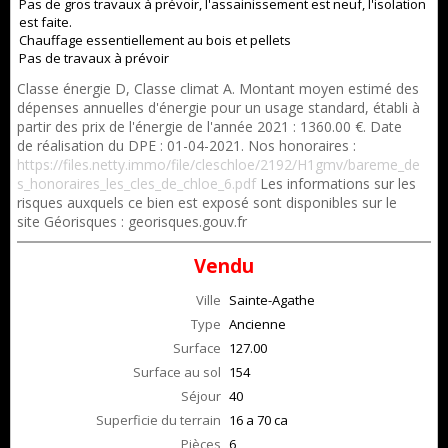
Pas de gros travaux à prévoir, l'assainissement est neuf, l'isolation
est faite.
Chauffage essentiellement au bois et pellets
Pas de travaux à prévoir
Classe énergie D, Classe climat A. Montant moyen estimé des
dépenses annuelles d'énergie pour un usage standard, établi à
partir des prix de l'énergie de l'année 2021 : 1360.00 €. Date
de réalisation du DPE : 01-04-2021. Nos honoraires :
https://files.netty.immo/file/cleschloe/2192/H1gmv/bareme_de
s_honoraires_les_cles_de_chloe_6.pdf
Les informations sur les
risques auxquels ce bien est exposé sont disponibles sur le
site Géorisques : georisques.gouv.fr
Vendu
Ville
Sainte-Agathe
Type
Ancienne
Surface
127.00
Surface au sol
154
Séjour
40
Superficie du terrain
16 a 70 ca
Pièces
6