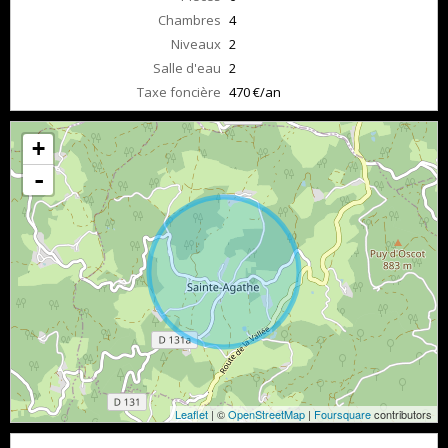
Chambres
4
Niveaux
2
Salle d'eau
2
Taxe foncière
470 €/an
+
-
Leaflet
| ©
OpenStreetMap
|
Foursquare
contributors