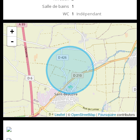
Salle de bains
1
WC
1
Indépendant
+
-
Leaflet
| ©
OpenStreetMap
|
Foursquare
contributors