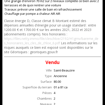
Une grange d'environ 70 m2 sur 2 niveaux complète ce bien avec 2
terrasses et de quoi rentrer une voiture
Travaux: prévoir une salle de bain et rafraichissement
Chauffage par pompe a chaleur AIR AIR
Classe énergie D, Classe climat B Montant estimé des
dépenses annuelles d'énergie pour un usage standard : entre
1200.00 € et 1700.00 € sur les années 2021, 2022 et 2023
(abonnements compris). Nos honoraires :
https://files.netty.immo/file/cleschloe/2192/H1gmv/bareme_de
s_honoraires_les_cles_de_chloe_6.pdf
Les informations sur les
risques auxquels ce bien est exposé sont disponibles sur le
site Géorisques : georisques.gouv.fr
Vendu
Ville
Saint-Beauzire
Type
Ancienne
Surface
80.00
Superficie du terrain
01 a 81 ca
Pièces
4
Chambres
2
Niveaux
2