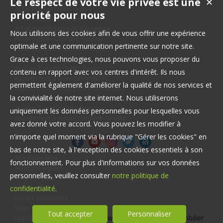
Le respect de votre vie privée est une
✕
Achat maison Châtel-Guyon
priorité pour nous
Achat maison Le Cendre
Achat maison Cournon-d'Auvergne
Nous utilisons des cookies afin de vous offrir une expérience
Achat maison Clermont-Ferrand
optimale et une communication pertinente sur notre site.
Achat appartement Châtel-Guyon
Grace à ces technologies, nous pouvons vous proposer du
Maison à vendre Châtel-Guyon
contenu en rapport avec vos centres d'intérêt. Ils nous
Appartement à louer CLERMONT FD
permettent également d'améliorer la qualité de nos services et
Appartement à vendre Clermont-Ferrand
la convivialité de notre site internet. Nous utiliserons
Immobilier Pro à vendre Riom
Maison à vendre Saint-Beauzire
uniquement les données personnelles pour lesquelles vous
Appartement à vendre Clermont-Ferrand
avez donné votre accord. Vous pouvez les modifier à
n'importe quel moment via la rubrique "Gérer les cookies" en
bas de notre site, à l'exception des cookies essentiels à son
Nos Honoraires
fonctionnement. Pour plus d'informations sur vos données
Mentions légales
personnelles, veuillez consulter
notre politique de
Offre complète
confidentialité
.
Plan du site
Espace propriétaire
Gérer les cookies
Tout accepter
Personnaliser
Logiciel immobilier