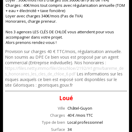
Loyer : 300€/mois hors charges soit 3600€/an (Pas de TVA)
Charges : 40€/mois tout compris avec régularisation annuelle (TOM
+ eau + électricité + taxe foncière)
Loyer avec charges 340€/mois (Pas de TVA)
Honoraires, charge preneur.
Nos 3 agences
LES CLÉS DE CHLOÉ
vous attendent pour vous
accompagner dans votre projet.
Alors prenons rendez-vous !
Provision sur charges 40 € TTC/mois, régularisation annuelle.
Non soumis au DPE Ce bien vous est proposé par un agent
commercial (Entreprise individuelle). Nos honoraires :
https://files.netty.immo/file/cleschloe/2192/H1gmv/bareme_de
s_honoraires_les_cles_de_chloe_6.pdf
Les informations sur les
risques auxquels ce bien est exposé sont disponibles sur le
site Géorisques : georisques.gouv.fr
Loué
Ville
Châtel-Guyon
Charges
40 € /mois TTC
Type de bien
Local professionnel
Surface
34