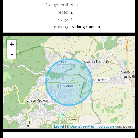
État général
Neuf
Pièces
2
Étage
1
Parking
Parking commun
+
-
Leaflet
| ©
OpenStreetMap
|
Foursquare
contributors