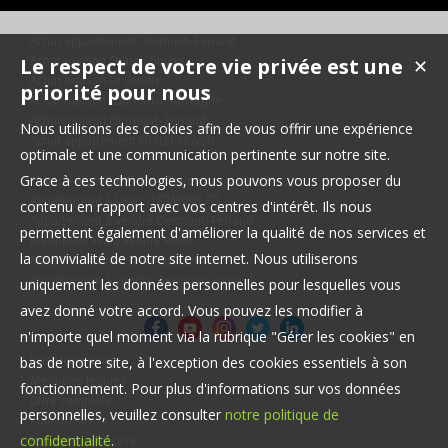
Achat appartement Clermont-Ferrand
Le respect de votre vie privée est une
Achat maison Châtel-Guyon
✕
Achat maison Le Cendre
priorité pour nous
Achat maison Cournon-d'Auvergne
Achat maison Clermont-Ferrand
Nous utilisons des cookies afin de vous offrir une expérience
Achat appartement Châtel-Guyon
optimale et une communication pertinente sur notre site.
Grace à ces technologies, nous pouvons vous proposer du
Maison à vendre Châtel-Guyon
Appartement à louer CLERMONT FD
contenu en rapport avec vos centres d'intérêt. Ils nous
Appartement à vendre Clermont-Ferrand
permettent également d'améliorer la qualité de nos services et
Immobilier Pro à vendre Riom
la convivialité de notre site internet. Nous utiliserons
Maison à vendre Saint-Beauzire
Appartement à vendre Clermont-Ferrand
uniquement les données personnelles pour lesquelles vous
avez donné votre accord. Vous pouvez les modifier à
n'importe quel moment via la rubrique "Gérer les cookies" en
bas de notre site, à l'exception des cookies essentiels à son
Nos Honoraires
Mentions légales
fonctionnement. Pour plus d'informations sur vos données
Offre complète
personnelles, veuillez consulter
notre politique de
Plan du site
confidentialité
.
Espace propriétaire