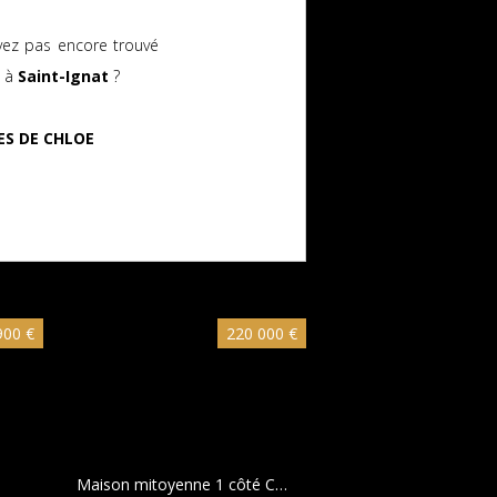
vez pas encore trouvé
s à
Saint-Ignat
?
LES DE CHLOE
900 €
220 000 €
Maison mitoyenne 1 côté Cournon-d'Auvergne
84 m²