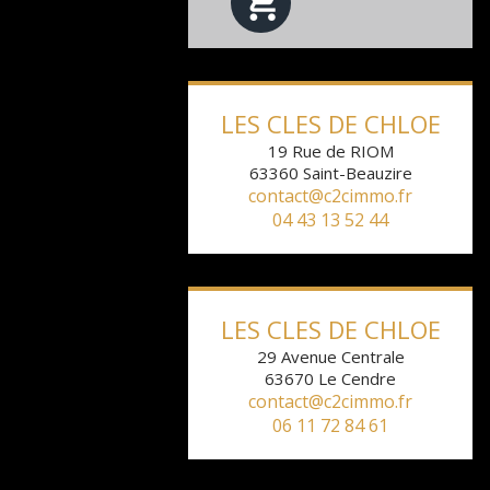
1
2
3
4
5
6
LES CLES DE CHLOE
19 Rue de RIOM
63360
Saint-Beauzire
contact@c2cimmo.fr
04 43 13 52 44
LES CLES DE CHLOE
29 Avenue Centrale
63670
Le Cendre
contact@c2cimmo.fr
06 11 72 84 61