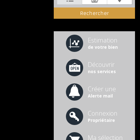
Estimation
de votre bien
Découvrir
nos services
Créer une
Alerte mail
Connexion
Propriétaire
Ma sélection