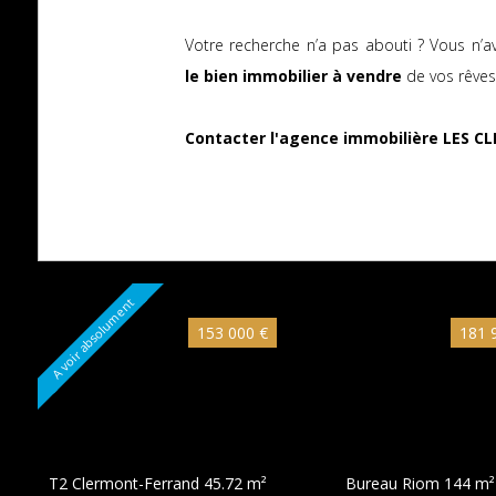
Votre recherche n’a pas abouti ? Vous n’a
le bien immobilier à vendre
de vos rêve
Contacter l'agence immobilière LES C
A voir absolument
153 000 €
181 
T2 Clermont-Ferrand
45.72 m²
Bureau Riom
144 m²