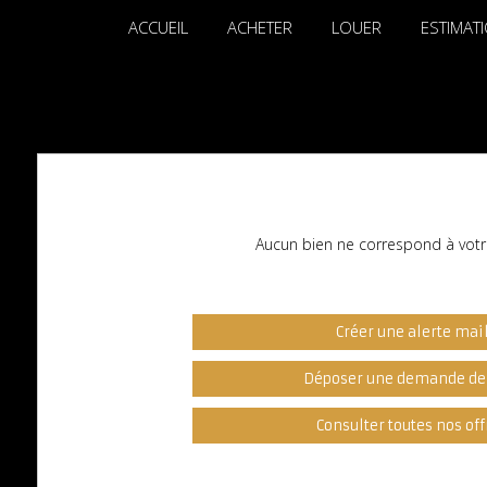
ACCUEIL
ACHETER
LOUER
ESTIMAT
Aucun bien ne correspond à votr
Créer une alerte mai
Déposer une demande de
Consulter toutes nos off