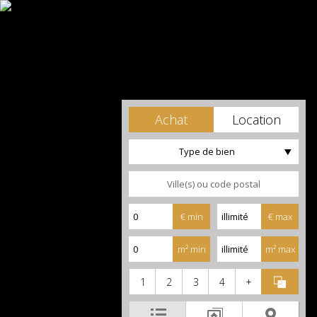
Achat
Location
Type de bien
€ min
€ max
m² min
m² max
1
2
3
4
+