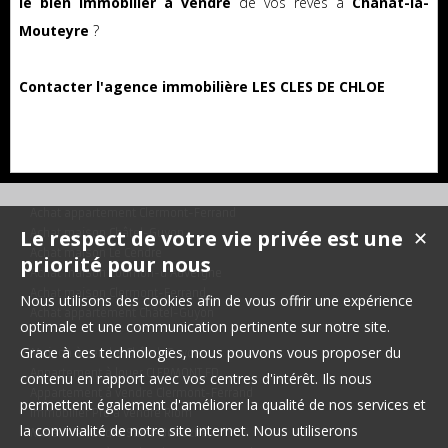
le bien immobilier à vendre
de vos rêves à
Chanat-la-
Mouteyre
?
Contacter l'agence immobilière LES CLES DE CHLOE
Achat appartement Clermont-Ferrand
Le respect de votre vie privée est une
Achat maison Châtel-Guyon
✕
Achat maison Le Cendre
priorité pour nous
Achat maison Cournon-d'Auvergne
Achat maison Clermont-Ferrand
Nous utilisons des cookies afin de vous offrir une expérience
Achat appartement Châtel-Guyon
optimale et une communication pertinente sur notre site.
Grace à ces technologies, nous pouvons vous proposer du
Maison à vendre Châtel-Guyon
Appartement à louer CLERMONT FD
contenu en rapport avec vos centres d'intérêt. Ils nous
Appartement à vendre Clermont-Ferrand
permettent également d'améliorer la qualité de nos services et
Immobilier Pro à vendre Riom
la convivialité de notre site internet. Nous utiliserons
Maison à vendre Saint-Beauzire