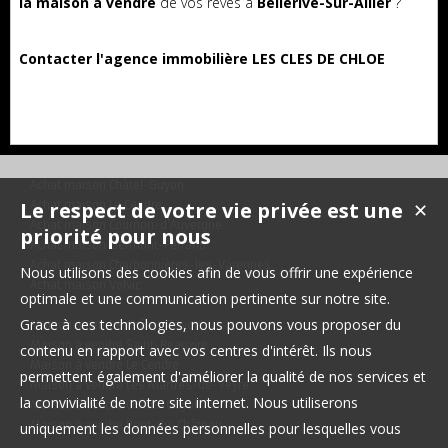
la maison à vendre
de vos rêves à
Bellerive-Sur-Allier
?
Contacter l'agence immobilière LES CLES DE CHLOE
Achat maison Châtel-Guyon
Le respect de votre vie privée est une
Achat maison Le Cendre
✕
Achat maison Cournon-d'Auvergne
priorité pour nous
Achat maison Clermont-Ferrand
Achat maison Charbonnières-les-Varennes
Nous utilisons des cookies afin de vous offrir une expérience
Achat maison Volvic
optimale et une communication pertinente sur notre site.
Grace à ces technologies, nous pouvons vous proposer du
Maison à vendre Châtel-Guyon
Maison à vendre Saint-Beauzire
contenu en rapport avec vos centres d'intérêt. Ils nous
Maison à vendre Le Cendre
permettent également d'améliorer la qualité de nos services et
Maison à vendre Les Martres-de-Veyre
la convivialité de notre site internet. Nous utiliserons
Maison à vendre Châtel-Guyon
Maison à vendre Pont-du-Château
uniquement les données personnelles pour lesquelles vous