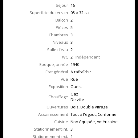
Séjour
16
Superficie du terrain
05 a 32 ca
Balcon
2
Pièces
5
Chambres
3
Niveaux
3
Salle d'eau
2
WC
2
Indépendant
Epoque, année
1940
État général
A rafraîchir
Vue
Rue
Exposition
Ouest
Gaz
Chauffage
De ville
Ouvertures
Bois, Double vitrage
Assainissement
Tout à l'égout, Conforme
Cuisine
Non équipée, Américaine
Stationnement int.
3
Stationnement ext.
1