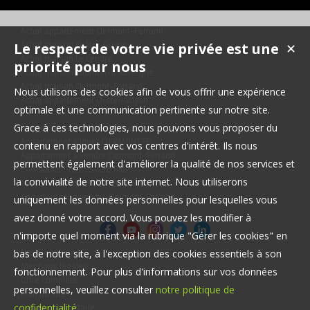
Achat appartement Clermont-Ferrand
Le respect de votre vie privée est une
Achat maison Châtel-Guyon
✕
Achat maison Le Cendre
priorité pour nous
Achat maison Cournon-d'Auvergne
Achat maison Clermont-Ferrand
Nous utilisons des cookies afin de vous offrir une expérience
Achat appartement Châtel-Guyon
optimale et une communication pertinente sur notre site.
Grace à ces technologies, nous pouvons vous proposer du
Maison à vendre Châtel-Guyon
Appartement à louer CLERMONT FD
contenu en rapport avec vos centres d'intérêt. Ils nous
Appartement à vendre Clermont-Ferrand
permettent également d'améliorer la qualité de nos services et
Immobilier Pro à vendre Riom
la convivialité de notre site internet. Nous utiliserons
Maison à vendre Saint-Beauzire
Appartement à vendre Clermont-Ferrand
uniquement les données personnelles pour lesquelles vous
avez donné votre accord. Vous pouvez les modifier à
n'importe quel moment via la rubrique "Gérer les cookies" en
bas de notre site, à l'exception des cookies essentiels à son
Nos Honoraires
Mentions légales
fonctionnement. Pour plus d'informations sur vos données
Offre complète
personnelles, veuillez consulter
notre politique de
Plan du site
confidentialité
.
Espace propriétaire