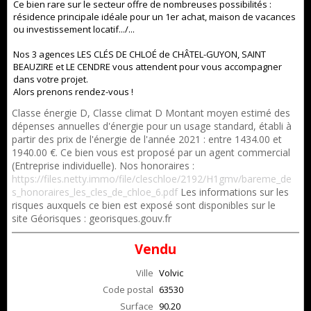
Ce bien rare sur le secteur offre de nombreuses possibilités :
résidence principale idéale pour un 1er achat, maison de vacances
ou investissement locatif.../...
Nos 3 agences LES CLÉS DE CHLOÉ de CHÂTEL-GUYON, SAINT
BEAUZIRE et LE CENDRE vous attendent pour vous accompagner
dans votre projet.
Alors prenons rendez-vous !
Classe énergie D, Classe climat D Montant moyen estimé des
dépenses annuelles d'énergie pour un usage standard, établi à
partir des prix de l'énergie de l'année 2021 : entre 1434.00 et
1940.00 €. Ce bien vous est proposé par un agent commercial
(Entreprise individuelle). Nos honoraires :
https://files.netty.immo/file/cleschloe/2192/H1gmv/bareme_de
s_honoraires_les_cles_de_chloe_6.pdf
Les informations sur les
risques auxquels ce bien est exposé sont disponibles sur le
site Géorisques : georisques.gouv.fr
Vendu
Ville
Volvic
Code postal
63530
Surface
90.20