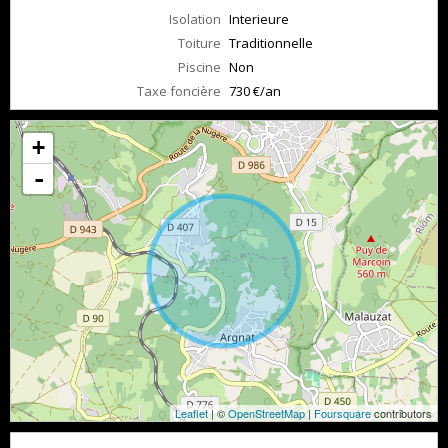
Isolation
Interieure
Toiture
Traditionnelle
Piscine
Non
Taxe foncière
730 €/an
+
-
Leaflet
| ©
OpenStreetMap
|
Foursquare
contributors