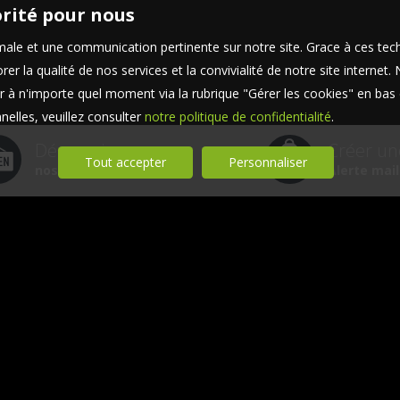
orité pour nous
timale et une communication pertinente sur notre site. Grace à ces 
er la qualité de nos services et la convivialité de notre site interne
 à n'importe quel moment via la rubrique "Gérer les cookies" en bas d
elles, veuillez consulter
notre politique de confidentialité
.
Découvrir
Créer un
Tout accepter
Personnaliser
nos services
Alerte mail
lières de proximité :
uzire
📍 Adresse : Rue de Riom, 63360 Saint-Beauzire 📞 Télép