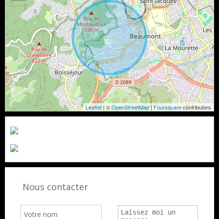
Leaflet
| ©
OpenStreetMap
|
Foursquare
contributors
Nous contacter