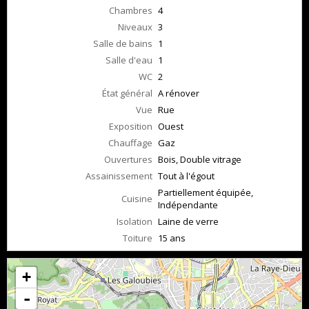
Chambres
4
Niveaux
3
Salle de bains
1
Salle d'eau
1
WC
2
État général
A rénover
Vue
Rue
Exposition
Ouest
Chauffage
Gaz
Ouvertures
Bois, Double vitrage
Assainissement
Tout à l'égout
Partiellement équipée,
Cuisine
Indépendante
Isolation
Laine de verre
Toiture
15 ans
+
-