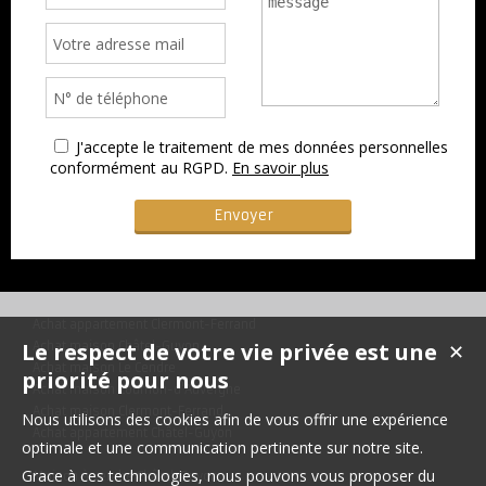
J'accepte le traitement de mes données personnelles
conformément au RGPD.
En savoir plus
Achat appartement Clermont-Ferrand
Le respect de votre vie privée est une
Achat maison Châtel-Guyon
✕
Achat maison Le Cendre
priorité pour nous
Achat maison Cournon-d'Auvergne
Achat maison Clermont-Ferrand
Nous utilisons des cookies afin de vous offrir une expérience
Achat appartement Châtel-Guyon
optimale et une communication pertinente sur notre site.
Grace à ces technologies, nous pouvons vous proposer du
Maison à vendre Châtel-Guyon