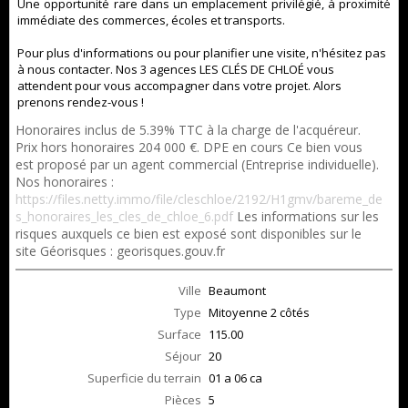
Une opportunité rare dans un emplacement privilégié, à proximité
immédiate des commerces, écoles et transports.
Pour plus d'informations ou pour planifier une visite, n'hésitez pas
à nous contacter. Nos 3 agences LES CLÉS DE CHLOÉ vous
attendent pour vous accompagner dans votre projet. Alors
prenons rendez-vous !
Honoraires inclus de 5.39% TTC à la charge de l'acquéreur.
Prix hors honoraires 204 000 €. DPE en cours Ce bien vous
est proposé par un agent commercial (Entreprise individuelle).
Nos honoraires :
https://files.netty.immo/file/cleschloe/2192/H1gmv/bareme_de
s_honoraires_les_cles_de_chloe_6.pdf
Les informations sur les
risques auxquels ce bien est exposé sont disponibles sur le
site Géorisques : georisques.gouv.fr
Ville
Beaumont
Type
Mitoyenne 2 côtés
Surface
115.00
Séjour
20
Superficie du terrain
01 a 06 ca
Pièces
5