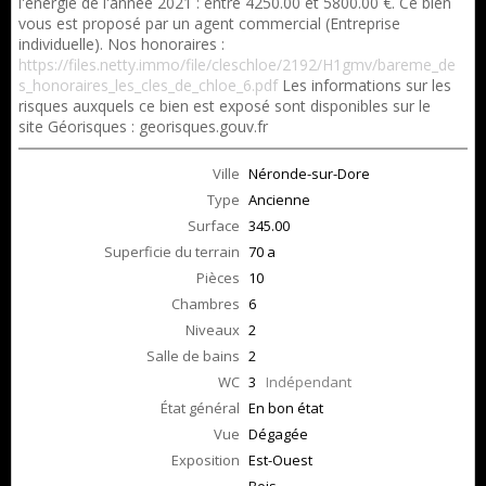
l'énergie de l'année 2021 : entre 4250.00 et 5800.00 €. Ce bien
vous est proposé par un agent commercial (Entreprise
individuelle). Nos honoraires :
https://files.netty.immo/file/cleschloe/2192/H1gmv/bareme_de
s_honoraires_les_cles_de_chloe_6.pdf
Les informations sur les
risques auxquels ce bien est exposé sont disponibles sur le
site Géorisques : georisques.gouv.fr
Ville
Néronde-sur-Dore
Type
Ancienne
Surface
345.00
Superficie du terrain
70 a
Pièces
10
Chambres
6
Niveaux
2
Salle de bains
2
WC
3
Indépendant
État général
En bon état
Vue
Dégagée
Exposition
Est-Ouest