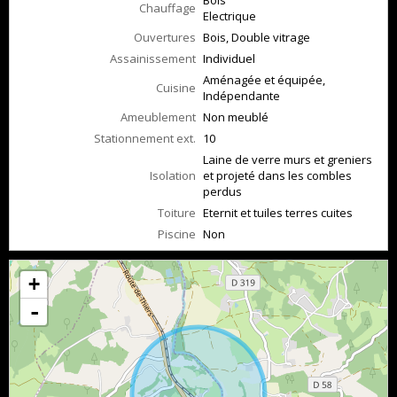
Bois
Chauffage
Electrique
Ouvertures
Bois, Double vitrage
Assainissement
Individuel
Aménagée et équipée,
Cuisine
Indépendante
Ameublement
Non meublé
Stationnement ext.
10
Laine de verre murs et greniers
Isolation
et projeté dans les combles
perdus
Toiture
Eternit et tuiles terres cuites
Piscine
Non
+
-