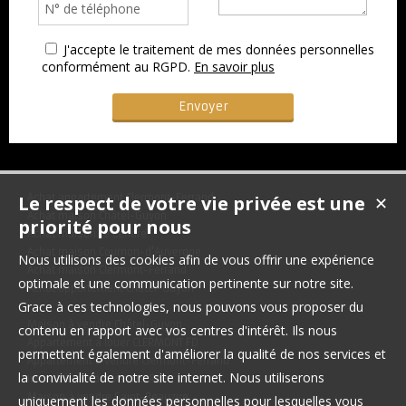
J'accepte le traitement de mes données personnelles
conformément au RGPD.
En savoir plus
Le respect de votre vie privée est une
Achat appartement Clermont-Ferrand
✕
Achat maison Châtel-Guyon
priorité pour nous
Achat maison Le Cendre
Achat maison Cournon-d'Auvergne
Nous utilisons des cookies afin de vous offrir une expérience
Achat maison Clermont-Ferrand
optimale et une communication pertinente sur notre site.
Achat appartement Châtel-Guyon
Grace à ces technologies, nous pouvons vous proposer du
Maison à vendre Châtel-Guyon
contenu en rapport avec vos centres d'intérêt. Ils nous
Appartement à louer CLERMONT FD
permettent également d'améliorer la qualité de nos services et
Appartement à vendre Clermont-Ferrand
la convivialité de notre site internet. Nous utiliserons
Immobilier Pro à vendre Riom
Maison à vendre Saint-Beauzire
uniquement les données personnelles pour lesquelles vous