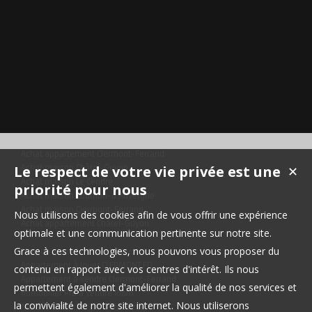
Achat appartement Clermont-Ferrand
Le respect de votre vie privée est une
✕
Achat maison Châtel-Guyon
Achat maison Le Cendre
priorité pour nous
Achat maison Cournon-d'Auvergne
Achat maison Clermont-Ferrand
Nous utilisons des cookies afin de vous offrir une expérience
Achat appartement Châtel-Guyon
optimale et une communication pertinente sur notre site.
Grace à ces technologies, nous pouvons vous proposer du
Maison à vendre Châtel-Guyon
Appartement à louer CLERMONT FD
contenu en rapport avec vos centres d'intérêt. Ils nous
Appartement à vendre Clermont-Ferrand
permettent également d'améliorer la qualité de nos services et
Immobilier Pro à vendre Riom
la convivialité de notre site internet. Nous utiliserons
Maison à vendre Saint-Beauzire