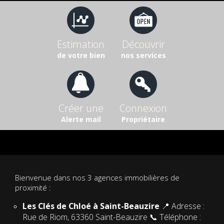
Estimation
Découvrir
de votre bien
nos services
Créer une
Connexion
Alerte mail
Propriétaire
Bienvenue dans nos 3 agences immobilières de
proximité :
Les Clés de Chloé à Saint-Beauzire
📍 Adresse :
Rue de Riom, 63360 Saint-Beauzire 📞 Téléphone :